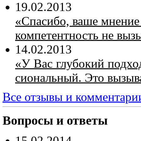
19.02.2013
«Спа­си­бо, ва­ше мне­ние 
ком­пе­тент­ность не вы­зы
14.02.2013
«У Вас глу­бо­кий под­ход
сио­наль­ный. Это вы­зы­в
Все отзывы и комментари
Вопросы и ответы
15.02.2014