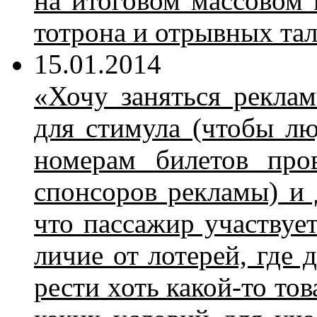
на ито­го­вом мас­со­вом 
то­тро­на и от­рыв­ных та­
15.01.2014
«Хо­чу за­нять­ся ре­кла­
для сти­му­ла (чтобы лю­
но­ме­рам би­ле­тов пр
спон­со­ров ре­кла­мы) и 
что пас­са­жир участ­ву­е
ли­чие от ло­те­рей, где 
ре­сти хоть ка­кой-то то­