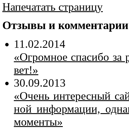
Напечатать страницу
Отзывы и комментарии
11.02.2014
«Огром­ное спа­си­бо за р
вет!»
30.09.2013
«Очень ин­те­рес­ный сайт
ной ин­фор­ма­ции, од­на
мо­мен­ты»