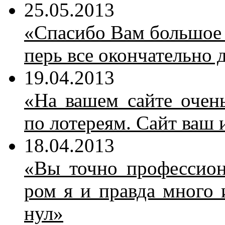
25.05.2013
«Спа­си­бо Вам боль­шое з
перь все окон­ча­тель­но 
19.04.2013
«На ва­шем сай­те очень
по ло­те­ре­ям. Сайт ваш 
18.04.2013
«Вы точ­но про­фес­сио­н
ром я и прав­да мно­го ин
нул»