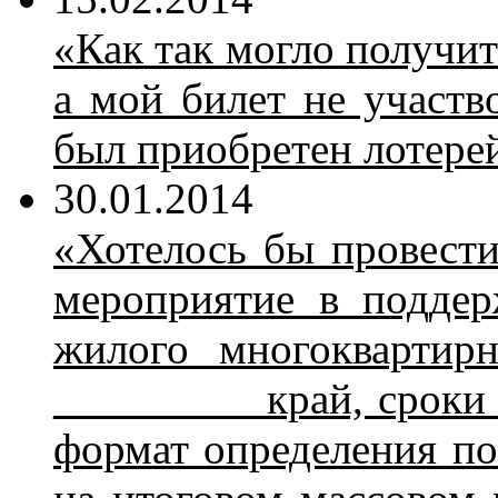
«Как так мог­ло по­лу­чит
а мой би­лет не участ­во
был при­об­ре­тен ло­те­р
30.01.2014
«Хо­те­лось бы про­ве­сти
ме­ро­при­я­тие в под­дер
жи­ло­го мно­го­квар­тир­
_________ край, сро­ки пр
фор­мат опре­де­ле­ния по