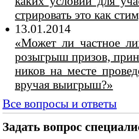
ка­ких усло­вий для уча
стри­ро­вать это как сти­
13.01.2014
«Мо­жет ли част­ное ли­ц
розыг­рыш при­зов, при­н
ни­ков на ме­сте про­ве­
вру­чая вы­иг­рыш?»
Все вопросы и ответы
Задать вопрос специали